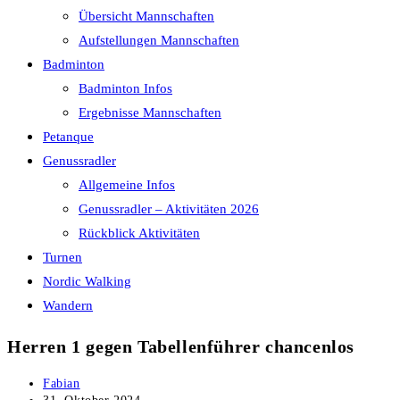
Übersicht Mannschaften
Aufstellungen Mannschaften
Badminton
Badminton Infos
Ergebnisse Mannschaften
Petanque
Genussradler
Allgemeine Infos
Genussradler – Aktivitäten 2026
Rückblick Aktivitäten
Turnen
Nordic Walking
Wandern
Herren 1 gegen Tabellenführer chancenlos
Beitrags-
Fabian
Autor:
Beitrag