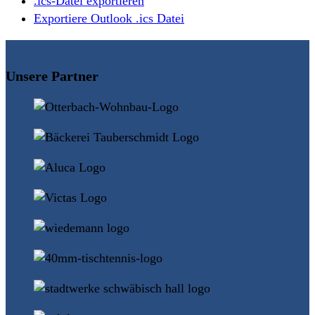
.ics-Datei exportieren
Exportiere Outlook .ics Datei
Unsere Partner